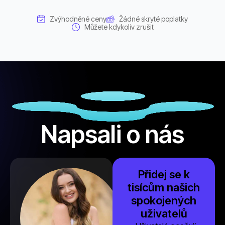
Zvýhodněné ceny
Žádné skryté poplatky
Můžete kdykoliv zrušit
Napsali o nás
Přidej se k
tisícům našich
spokojených
uživatelů