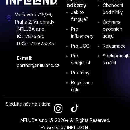
odkazy
Obchodní
Jak to
podmínky
Varšavská 715/36,
funguje?
Praha 2, Vinohrady
Ochrana
INFLUBA s.r.o.
Pro
osobních
influencery
údajů
IČ:
17875285
DIČ:
CZ17875285
Pro UGC
Reklamace
Pro
Spolupracujt
E-mail:
veřejnost
s námi
partner@influland.cz
Pro firmy
Registrace
účtu
Sledujte nás na sítích:
INFLUBA s.r.o. © 2026+ All Rights Reserved.
Powered by
INFLU:ON
.