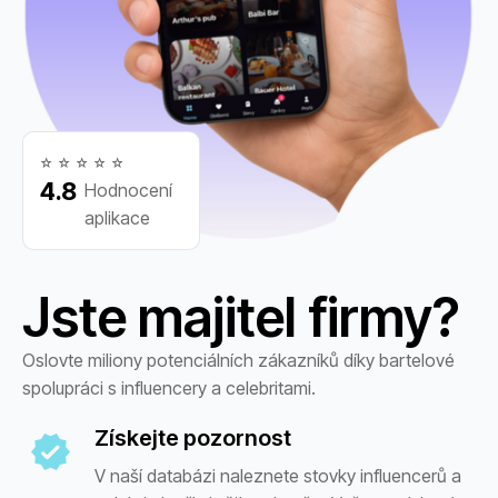
⭐️
⭐️
⭐️
⭐️
⭐️
⭐️
⭐️
⭐️
⭐️
⭐️
4.8
Hodnocení
aplikace
Jste majitel firmy?
Oslovte miliony potenciálních zákazníků díky bartelové
spolupráci s influencery a celebritami.
Získejte pozornost
V naší databázi naleznete stovky influencerů a