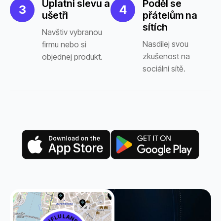
Uplatni slevu a
Poděl se
3
4
ušetři
přátelům na
sítích
Navštiv vybranou
Nasdílej svou
firmu nebo si
zkušenost na
objednej produkt.
sociální sítě.