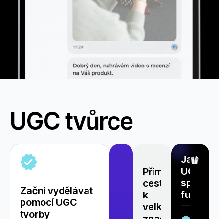
UGC tvůrce
Jak
UGC
Přímá
spolupr
cesta
Začni vydělávat
funguje
k
pomocí UGC
velkým
tvorby
značkám