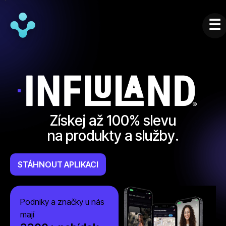
Z
í
s
k
e
j
a
ž
1
0
0
%
s
l
e
v
u
n
a
p
r
o
d
u
k
t
y
a
s
l
u
ž
b
y
.
STÁHNOUT APLIKACI
Podniky a značky u nás
mají