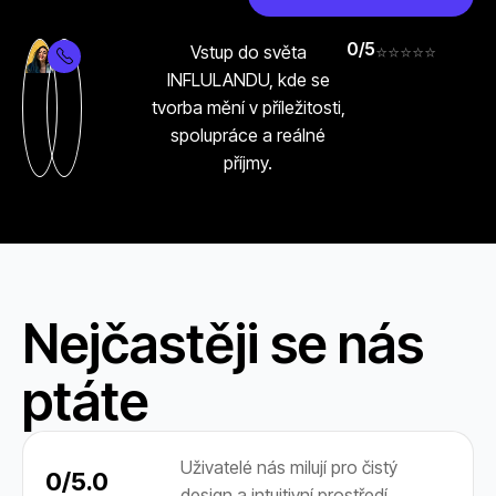
0
/5
Vstup do světa
⭐️⭐️⭐️⭐️⭐️
INFLULANDU, kde se
tvorba mění v příležitosti,
spolupráce a reálné
příjmy.
Nejčastěji se nás
ptáte
Uživatelé nás milují pro čistý
0
/5.0
design a intuitivní prostředí.