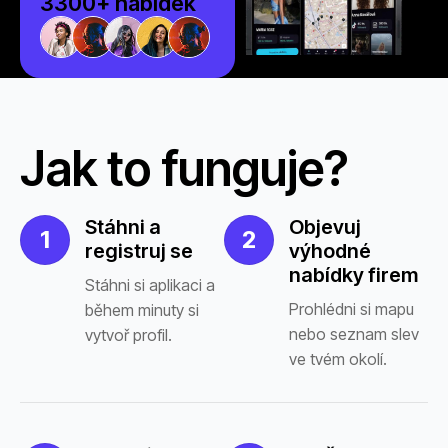
3300
+ nabídek
Jak to funguje?
Stáhni a
Objevuj
1
2
registruj se
výhodné
nabídky firem
Stáhni si aplikaci a
Prohlédni si mapu
během minuty si
nebo seznam slev
vytvoř profil.
ve tvém okolí.