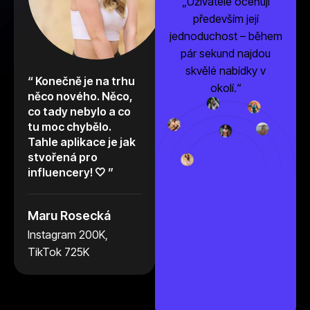
„Uživatelé oceňují
především její
jednoduchost – během
pár sekund najdou
skvělé nabídky v
“ Konečně je na trhu
“V dnešní době se už
okolí.“
něco nového. Něco,
zřídka setkáváme s
co tady nebylo a co
novými nápady a
tu moc chybělo.
něčím co tu ještě
Tahle aplikace je jak
není. Tahle aplikace
stvořená pro
je důkaz toho, že
influencery! 🤍 ”
občas se to ještě
povede a jsem rád,
že ji mohu používat a
Maru Rosecká
být u toho! ”
Instagram 200K,
TikTok 725K
Tomáš Chlup
Instagram 1,5 mil.